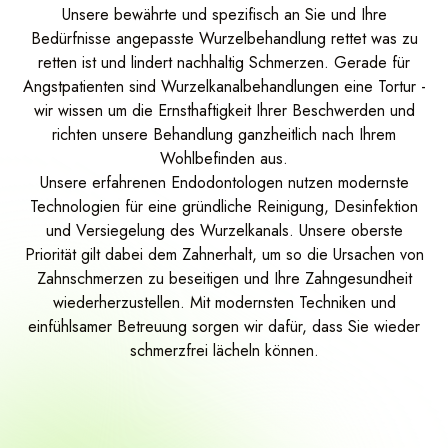
CMD Behandlung
Unsere bewährte und spezifisch an Sie und Ihre
Bedürfnisse angepasste Wurzelbehandlung rettet was zu
Invisalign Go / Alignerschienen
retten ist und lindert nachhaltig Schmerzen. Gerade für
Angstpatienten sind Wurzelkanalbehandlungen eine Tortur -
Implantologie
wir wissen um die Ernsthaftigkeit Ihrer Beschwerden und
Zahnersatz
richten unsere Behandlung ganzheitlich nach Ihrem
Wohlbefinden aus.
Veneers
Unsere erfahrenen Endodontologen nutzen modernste
Technologien für eine gründliche Reinigung, Desinfektion
Parodontologie
und Versiegelung des Wurzelkanals. Unsere oberste
Priorität gilt dabei dem Zahnerhalt, um so die Ursachen von
Wurzelbehandlung
Zahnschmerzen zu beseitigen und Ihre Zahngesundheit
wiederherzustellen. Mit modernsten Techniken und
Angstpatienten
einfühlsamer Betreuung sorgen wir dafür, dass Sie wieder
schmerzfrei lächeln können.