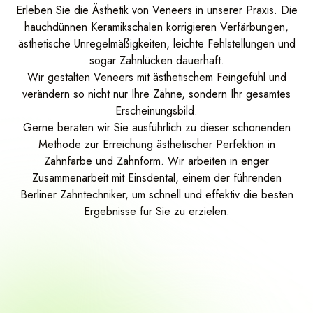
CMD Behandlung
Erleben Sie die Ästhetik von Veneers in unserer Praxis. Die
hauchdünnen Keramikschalen korrigieren Verfärbungen,
Invisalign Go / Alignerschienen
ästhetische Unregelmäßigkeiten, leichte Fehlstellungen und
sogar Zahnlücken dauerhaft.
Implantologie
Wir gestalten Veneers mit ästhetischem Feingefühl und
Zahnersatz
verändern so nicht nur Ihre Zähne, sondern Ihr gesamtes
Erscheinungsbild.
Veneers
Gerne beraten wir Sie ausführlich zu dieser schonenden
Methode zur Erreichung ästhetischer Perfektion in
Parodontologie
Zahnfarbe und Zahnform. Wir arbeiten in enger
Zusammenarbeit mit Einsdental, einem der führenden
Wurzelbehandlung
Berliner Zahntechniker, um schnell und effektiv die besten
Ergebnisse für Sie zu erzielen.
Angstpatienten