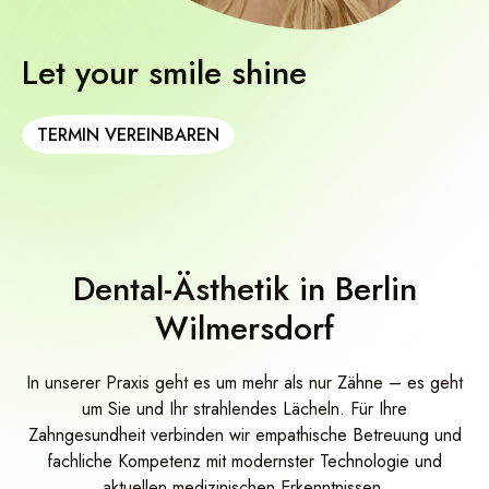
CMD Behandlung
Invisalign Go / Alignerschienen
Let your smile shine
Implantologie
TERMIN VEREINBAREN
Zahnersatz
Veneers
Parodontologie
Dental-Ästhetik in Berlin
Wurzelbehandlung
Wilmersdorf
Angstpatienten
In unserer Praxis geht es um mehr als nur Zähne – es geht
um Sie und Ihr strahlendes Lächeln. Für Ihre
Zahngesundheit verbinden wir empathische Betreuung und
fachliche Kompetenz mit modernster Technologie und
aktuellen medizinischen Erkenntnissen.