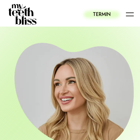
TERMIN
Alle Behandlungen
Ästhetische Zahnmedizin
Bleaching
Kinderzahnheilkunde
Prophylaxe / Zahnreinigung
Minimalinvasive Ästhetik